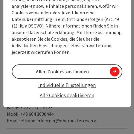
zum Kurzurlaub inklusive Ausfahrt mit der Extremsport-
analysieren sowie Inhalte personalisieren, wofür wir
Legende Wolfgang Fasching ein. Und mit der neuen
Cookies verwenden. Vereinzelt kann eine
Produktlinie „bycycle“ sollen jüngere Gäste für Radreisen in
Datenübermittlung in ein Drittland erfolgen (Art. 49
Oberösterreich begeistert werden.
(1) lit. a DSGVO). Nähere Informationen finden Sie in
unserer Datenschutzerklärung. Mit Ihrer Zustimmung
Dokumente:
akzeptieren Sie die Cookies, die Sie über die
Ausführliche Presseunterlage "Megatrend Radfahren"
individuellen Einstellungen selbst verwalten und
zum Download (1 MB)
jederzeit widerrufen können.
Pressekontakt:
Elisabeth Kierner, MSc
Allen Cookies zustimmen
Leitung Mediahouse & Marke
Oberösterreich Tourismus GmbH
Individuelle Einstellungen
Freistädter Straße 119
A-4041 Linz
Alle Cookies deaktivieren
Tel: +43 732 7277-123
Fax: +43 732 7277-9123
Mobil: +43 664 3030444
Email:
elisabeth.kierner@oberoesterreich.at