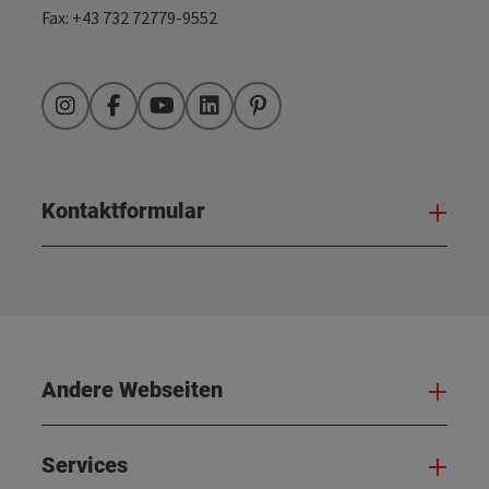
Fax: +43 732 72779-9552
Instagram
Facebook
YouTube
LinkedIn
Pinterest
Kontaktformular
Kont
Andere Webseiten
And
Services
Serv