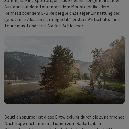
Sommers. Eine Sportart, die das Erlebnis der gemeinsamen
Ausfahrt auf dem Tourenrad, dem Mountainbike, dem
Rennrad oder dem E-Bike bei gleichzeitiger Einhaltung des
gebotenen Abstands ermöglicht“, erklärt Wirtschafts- und
Tourismus-Landesrat Markus Achleitner.
©
Cop
Deutlich spürbar ist diese Entwicklung durch die zunehmende
Nachfrage nach Informationen zum Radurlaub in