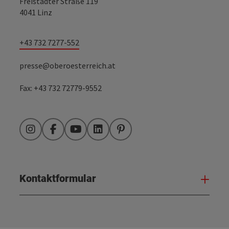
Freistädter Straße 119
4041 Linz
+43 732 7277-552
presse@oberoesterreich.at
Fax: +43 732 72779-9552
Instagram
Facebook
YouTube
LinkedIn
Pinterest
Kontaktformular
Kont