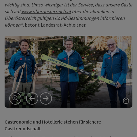
wichtig sind. Umso wichtiger ist der Service, dass unsere Gäste
sich auf
www.oberoesterreich.at
über die aktuellen in
Oberösterreich gültigen Covid-Bestimmungen informieren
können“
, betont Landesrat-Achleitner.
vorheriges Element
nächstes Element
Copy
Gastronomie und Hotellerie stehen für sichere
Gastfreundschaft