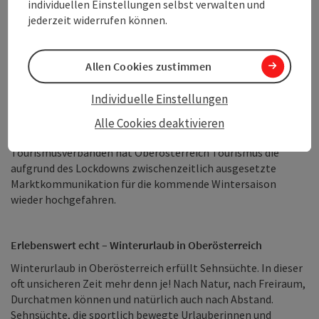
individuellen Einstellungen selbst verwalten und
sich in den nächsten Wochen extrem kurzfristig gestalten und
jederzeit widerrufen können.
ist in hohem Maße auch von der Entwicklung in den für
Oberösterreich wichtigsten Auslandsmärkten Deutschland
und Tschechien abhängig. Wesentlich ist es, in dieser
Allen Cookies zustimmen
Gesamtlage die Kommunikations- und Marktmaßnahmen
flexibel an die jeweilige Marktsituation anzupassen, um damit
Individuelle Einstellungen
bestmöglich die Betriebe zu unterstützen“
, sagt Winkelhofer.
In enger Abstimmung und Zusammenarbeit mit den
Alle Cookies deaktivieren
Skigebieten, den Tourismusbetrieben und
Tourismusverbänden hat Oberösterreich Tourismus die
aufgrund des Lockdowns zwischenzeitlich ausgesetzte
Marktkommunikation für die kommende Wintersaison
wieder hochgefahren.
Erlebenswert echt – Winterurlaub in Oberösterreich
Winterurlaub in Oberösterreich erfüllt Sehnsüchte. In dieser
oft unsicheren Zeit mehr denn je! Nach Natur, nach Freiraum,
Durchatmen können und natürlich auch nach Abstand.
Sehnsüchte, die sportlich bewegte Urlauberinnen und