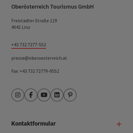
Oberösterreich Tourismus GmbH
Freistädter Straße 119
4041 Linz
+43 732 7277-552
presse@oberoesterreich.at
Fax: +43 732 72779-9552
Instagram
Facebook
YouTube
LinkedIn
Pinterest
Kontaktformular
Kont