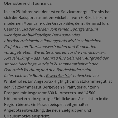
Oberösterreich Tourismus.
In den 25 Jahren seit der ersten Salzkammergut Trophy hat
sich der Radsport rasant entwickelt – vom E-Bike bis zum
modernen Mountain- oder Gravel-Bike, dem „Rennrad fürs
Gelände“.
„Räder werden vom reinen Sportgerät zum
wichtigen Mobilitätsträger. Der Ausbau des
oberösterreichweiten Radangebots wird in zahlreichen
Projekten mit Tourismusverbänden und Gemeinden
vorangetrieben. Wie unter anderem für die
Trendsportart
‚Gravel-Biking‘ – das „Rennrad fürs Gelände“. Aufgrund der
starken Nachfrage wurde in Zusammenarbeit mit der
Österreich Werbung und den Bundesländern eine
österreichweite Route
„Gravel Austria
“ entwickelt“,
so
Winkelhofer. Ein Angebots-Highlight im Salzkammergut ist
der „Salzkammergut BergeSeen eTrail“, der auf zehn
Etappen mit insgesamt 630 Kilometern und 14.500
Höhenmetern einzigartige Einblicke und Aussichten in die
Region bietet. Ein Paradebeispiel zeitgemäßer
Angebotsentwicklung, die neue Zielgruppen und
Urlaubsmotive anspricht.