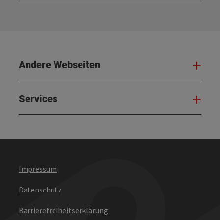
Andere Webseiten
And
Services
Serv
Impressum
Datenschutz
Barrierefreiheitserklärung