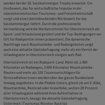
werden bei der 26. Salzkammergut Trophy erwartet. Ein
Großevent, das für wirtschaftliche Impulse in der
oberösterreichischen Tourismus- und Freizeitwirtschaft
sorgt und einen beeindruckenden Werbewert für das
Salzkammergut liefert. Durch die professionelle
Vermarktung wird die Werbetrommel für Oberösterreich als
Sport- und Urlaubsland gerührt und die Top-Bedingungen vor
Ort für Radsportler:innen präsentiert. Die dynamische
Nachfrage nach Mountainbike- und Radangeboten zeigt
auch eine aktuelle Gästebefragung: mehr als ein Viertel der
Urlaubsgäste in Oberösterreich steigen aufs Rad.
Oberösterreich ist ein Radsport-Land. Mehr als 2.400
Kilometer an Radwegen, 3.000 Kilometer Mountainbike-
Routen und mehr als 100 Tourenvorschlägen für
Rennradfahrer:innen werden über das ganze Bundesland
hinweg angeboten. In die Pedale treten, gleich ob am E-Bike,
Mountainbike, Rennrad oder Gravelbike, wollen 28 Prozent
aller Urlaubsgäste während ihres Aufenthaltes in
Oberösterreich, besagt die aktuelle Gästebefragung
Österreich (Tourismus Monitor Austria).