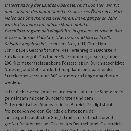
Unterstützung des Landes Oberösterreich konnten wir mit
dem Initiator des Mountainbike Kongresses Österreich, Hari
Maier, das Streckennetz evaluieren. Im vergangenen Jahr
wurde das neue einheitliche Mountainbike-
Beschilderungsmodell eingeführt. Insgesamt wurden in Bad
Goisern, Gosau, Hallstatt, Obertraun und Bad Ischl 800
Schilder angebracht“
, erläutert Mag. (FH) Christian
Schirlbauer, Geschäftsführer der Ferienregion Dachstein
Salzkammergut. Das Innere Salzkammergut verfügt über
200 Kilometer freigegebene Forststraßen. Durch geschickte
Nutzung und Mehrfahrbefahrung kann ein spannendes
Streckennetz von rund 800 Kilometern Länge angeboten
werden.
Erfreulicherweise konnten in diesem Jahr erste Singletrails
gemeinsam mit den Bundesforsten und dem
Österreichischen Alpenverein im Bereich Predigtstuhl
freigegeben werden. Gerade die Kategorie der
einsteigerfreundlichen Singletrails erfreut sich derzeit
großer Beliebtheit bei Gästen aus Deutschland, Österreich
und Tschechien, den Top 3 in der Nächtigungsstatistik der