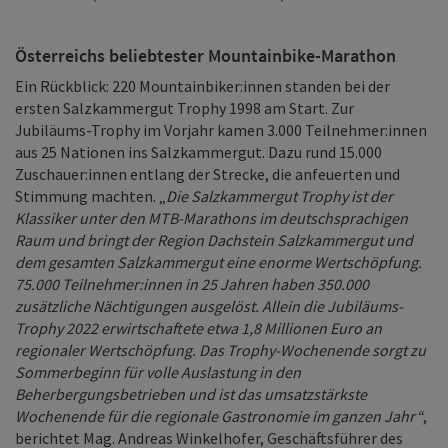
Österreichs beliebtester Mountainbike-Marathon
Ein Rückblick: 220 Mountainbiker:innen standen bei der
ersten Salzkammergut Trophy 1998 am Start. Zur
Jubiläums-Trophy im Vorjahr kamen 3.000 Teilnehmer:innen
aus 25 Nationen ins Salzkammergut. Dazu rund 15.000
Zuschauer:innen entlang der Strecke, die anfeuerten und
Stimmung machten. „
Die Salzkammergut Trophy ist der
Klassiker unter den MTB-Marathons im deutschsprachigen
Raum und bringt der Region Dachstein Salzkammergut und
dem gesamten Salzkammergut eine enorme Wertschöpfung.
75.000 Teilnehmer:innen in 25 Jahren haben 350.000
zusätzliche Nächtigungen ausgelöst. Allein die Jubiläums-
Trophy 2022 erwirtschaftete etwa 1,8 Millionen Euro an
regionaler Wertschöpfung. Das Trophy-Wochenende sorgt zu
Sommerbeginn für volle Auslastung in den
Beherbergungsbetrieben und ist das umsatzstärkste
Wochenende für die regionale Gastronomie im ganzen Jahr“
,
berichtet Mag. Andreas Winkelhofer, Geschäftsführer des