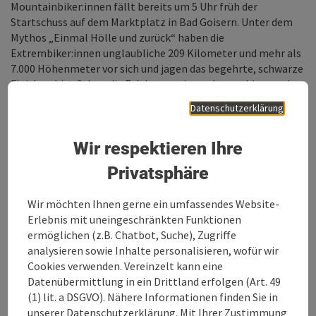
Mountainbiker:innen fällt bereits um 5 Uhr früh der
Startschuss auf dem Marktplatz in Bad Goisern. Unter dem
Mythos „Einmal Hölle und zurück“ haben die
Extrembiker:innen unglaubliche 209 Kilometer und mehr als
7.000 Höhenmeter vor sich und jagen das begehrte, schwarze
Finishershirt. Schon die Eckdaten zeigen, dass es hier um den
härtesten und wahrscheinlich selektivsten Mountainbike
Datenschutzerklärung
Marathon Europas geht. Elf Labestellen und die Zuschauer an
der Strecke, vor allem in den Fanzonen, pushen die
Wir respektieren Ihre
Sportler:innen zu Höchstleistungen.
Zusätzlich zur Extremdistanz stehen am Marathon-Tag
Privatsphäre
(Samstag, 15. Juli 2023) Strecken über 22, 37, 54, 59, 79 und
126 Kilometer sowie der technisch anspruchsvolle „All-
Wir möchten Ihnen gerne ein umfassendes Website-
Mountain“-Bewerb über 60 Kilometer zur Auswahl.
Erlebnis mit uneingeschränkten Funktionen
ermöglichen (z.B. Chatbot, Suche), Zugriffe
analysieren sowie Inhalte personalisieren, wofür wir
Cookies verwenden. Vereinzelt kann eine
Datenübermittlung in ein Drittland erfolgen (Art. 49
(1) lit. a DSGVO). Nähere Informationen finden Sie in
unserer Datenschutzerklärung. Mit Ihrer Zustimmung