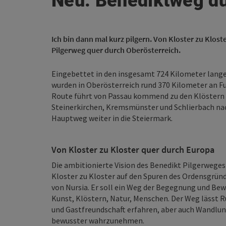
Neu: Benediktweg du
Ich bin dann mal kurz pilgern. Von Kloster zu Kloste
Pilgerweg quer durch Oberösterreich.
Eingebettet in den insgesamt 724 Kilometer lang
wurden in Oberösterreich rund 370 Kilometer an F
Route führt von Passau kommend zu den Klöstern 
Steinerkirchen, Kremsmünster und Schlierbach nach
Hauptweg weiter in die Steiermark.
Von Kloster zu Kloster quer durch Europa
Die ambitionierte Vision des Benedikt Pilgerweges 
Kloster zu Kloster auf den Spuren des Ordensgründ
von Nursia. Er soll ein Weg der Begegnung und Beweg
Kunst, Klöstern, Natur, Menschen. Der Weg lässt R
und Gastfreundschaft erfahren, aber auch Wandlung
bewusster wahrzunehmen.