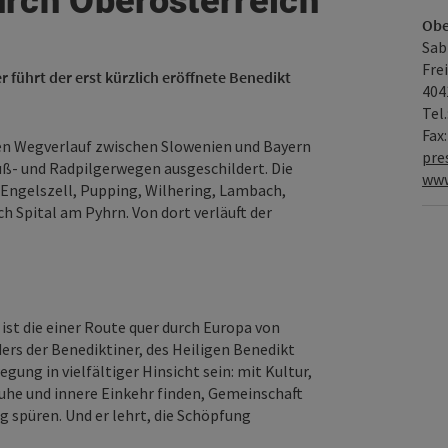
rch Oberösterreich
Obe
Sab
Fre
r führt der erst kürzlich eröffnete Benedikt
404
Tel
Fax
en Wegverlauf zwischen Slowenien und Bayern
pre
uß- und Radpilgerwegen ausgeschildert. Die
www
Engelszell, Pupping, Wilhering, Lambach,
 Spital am Pyhrn. Von dort verläuft der
ist die einer Route quer durch Europa von
ers der Benediktiner, des Heiligen Benedikt
ung in vielfältiger Hinsicht sein: mit Kultur,
uhe und innere Einkehr finden, Gemeinschaft
 spüren. Und er lehrt, die Schöpfung