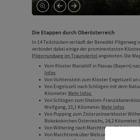
vorheriges Element
nächstes Element
Die Etappen durch Oberösterreich
In 14 Teilstücken verläuft der Benedikt Pilgerwe
verbindet dabei einige der prominentesten Klöster
Pilgerrundweg im Traunviertel
angeboten. Die Weg
Vom Kloster Mariahilf in Passau (Bayern) na
Infos
Von Vichtenstein zum Kloster Engelszell an 
Von Engelszell nach Schlögen mit dem Natu
Kilometer.
Mehr Infos
Von Schlögen zum Shalom-Franziskanerklost
Wolfgang, 23,1 Kilometer.
Mehr Infos
Von Pupping zum Zisterzeinserkloster Wilhe
Rokokokirchen Österreichs, 24,2 Kilometer.
Von Wilhering nach Marchtrenk, 28.6 Kilome
Von Marchtrenk über Wels und entlang der T