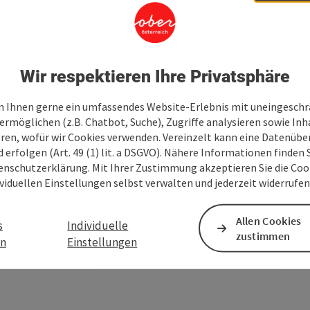
ttelalter, 24,8 Kilometer.
Mehr Infos
rtigen Dreifaltigkeitskirche in Stadl Paura
 an der Traun, 18,1 Kilometer.
Mehr Infos
 der Heimstätte des Mittelalterlichen
Wir respektieren Ihre Privatsphäre
enserstift Schlierbach mit seiner
 Kilometer.
Mehr Infos
 Ihnen gerne ein umfassendes Website-Erlebnis mit uneingesch
Pyhrn-Priel nach Klaus an der Pyhrnbahn, 22,7
ermöglichen (z.B. Chatbot, Suche), Zugriffe analysieren sowie Inh
eren, wofür wir Cookies verwenden. Vereinzelt kann eine Datenübe
orderstoder, 31,7 Kilometer.
Mehr Infos
d erfolgen (Art. 49 (1) lit. a DSGVO). Nähere Informationen finden S
 "Dom am Pyhrn", der imposanten Kirche des
enschutzerklärung. Mit Ihrer Zustimmung akzeptieren Sie die Cooki
os
ividuellen Einstellungen selbst verwalten und jederzeit widerrufe
tal nach Admont in der Steiermark und damit
ichtung Süden, 17,9 Kilometer.
Mehr Infos
Allen Cookies
s
Individuelle
zustimmen
en
Einstellungen