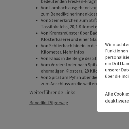
bedeutenden Fresken-Fragmenten aus dem Mi
Von Lambach ausgehend vorbei an der einziga
zum Benediktinerinnenkloster Steinerkirchen
Von Steinerkirchen zum Stift Kremsmünster,
Tassilokelchs, 20,1 Kilometer.
Mehr Infos
Von Kremsmünster über Bad Hall zum Zisterzi
Klosterkäserei und einer Glaswerkstätte, 28
Wir möchten
Von Schlierbach hinein in die Urlaubsregion 
Funktionen 
Kilometer.
Mehr Infos
personalisi
Von Klaus in die Berge des Stodertals nach V
ein Drittlan
Vom Vorderstoder nach Spital am Pyhrn zum
unserer Dat
ehemaligen Klosters, 28 Kilometer.
Mehr Inf
über die ind
Von Spital am Pyhrn über die Berge ins Enns
zum Anschluss an die weiteren Wegetappen R
Weiterführende Links:
Alle Cookie
deaktivier
Benedikt Pilgerweg