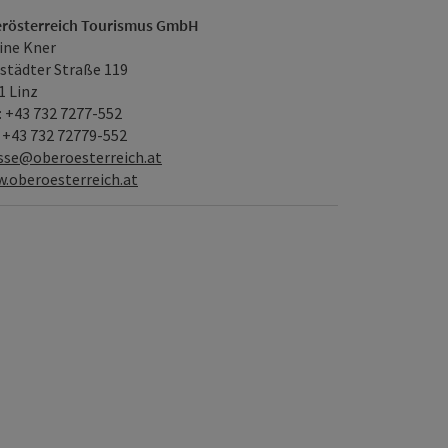
rösterreich Tourismus GmbH
ine Kner
istädter Straße 119
1 Linz
.: +43 732 7277-552
: +43 732 72779-552
sse@oberoesterreich.at
.oberoesterreich.at