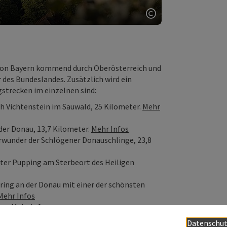
Copyright öffnen
g von Bayern kommend durch Oberösterreich und
 des Bundeslandes. Zusätzlich wird ein
strecken im einzelnen sind:
ch Vichtenstein im Sauwald, 25 Kilometer.
Mehr
der Donau, 13,7 Kilometer.
Mehr Infos
rwunder der Schlögener Donauschlinge, 23,8
er Pupping am Sterbeort des Heiligen
ring an der Donau mit einer der schönsten
Mehr Infos
ter.
Mehr Infos
raun zum Benediktinerstift Lambach mit
Datenschut