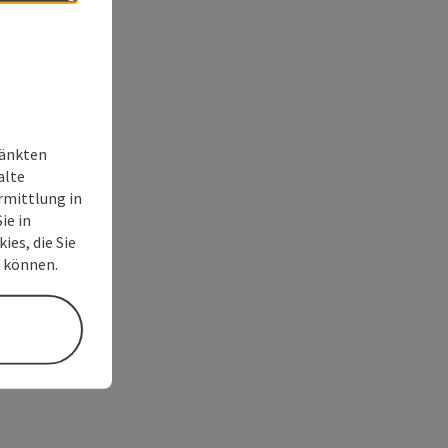
ränkten
alte
rmittlung in
ie in
es, die Sie
n können.