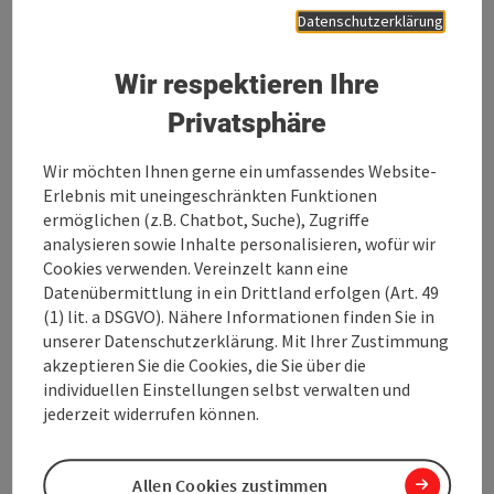
Datenschutzerklärung
Wir respektieren Ihre
Privatsphäre
Copy
Wir möchten Ihnen gerne ein umfassendes Website-
Pressekontakt:
Erlebnis mit uneingeschränkten Funktionen
ermöglichen (z.B. Chatbot, Suche), Zugriffe
Oberösterreich Tourismus GmbH
analysieren sowie Inhalte personalisieren, wofür wir
Sabine Kner
Cookies verwenden. Vereinzelt kann eine
Freistädter Straße 119
Datenübermittlung in ein Drittland erfolgen (Art. 49
4041 Linz
(1) lit. a DSGVO). Nähere Informationen finden Sie in
Tel.: +43 732 7277-552
unserer Datenschutzerklärung. Mit Ihrer Zustimmung
Fax: +43 732 72779-552
akzeptieren Sie die Cookies, die Sie über die
presse@oberoesterreich.at
individuellen Einstellungen selbst verwalten und
www.oberoesterreich.at
jederzeit widerrufen können.
Allen Cookies zustimmen