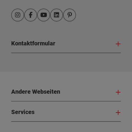
Instagram
Facebook
YouTube
LinkedIn
Pinterest
Kontaktformular
Kont
Andere Webseiten
And
Services
Serv